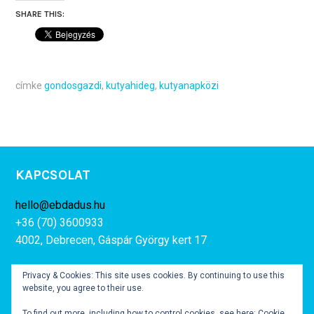
SHARE THIS:
címke
gondosgazdi
,
kutyahideg
,
kutyanapközi
KAPCSOLAT
hello@ebdadus.hu
+36 (70) 3600933
4002, Debrecen, Gáspár György kert 17
Privacy & Cookies: This site uses cookies. By continuing to use this
View
View
website, you agree to their use.
ebdadus’s
eperbuborek’s
To find out more, including how to control cookies, see here:
Cookie