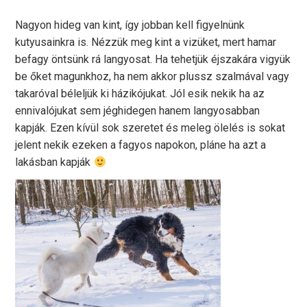
Nagyon hideg van kint, így jobban kell figyelnünk
kutyusainkra is. Nézzük meg kint a vizüket, mert hamar
befagy öntsünk rá langyosat. Ha tehetjük éjszakára vigyük
be őket magunkhoz, ha nem akkor plussz szalmával vagy
takaróval béleljük ki házikójukat. Jól esik nekik ha az
ennivalójukat sem jéghidegen hanem langyosabban
kapják. Ezen kívül sok szeretet és meleg ölelés is sokat
jelent nekik ezeken a fagyos napokon, pláne ha azt a
lakásban kapják