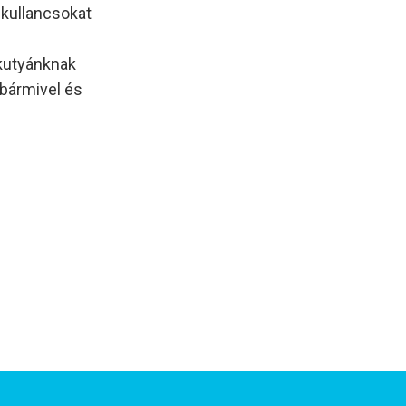
 kullancsokat
 kutyánknak
bármivel és