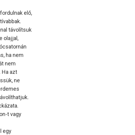
fordulnak elő,
ktívabbak.
al távolítsuk
olajjal,
úrócsatornán
ás, ha nem
hát nem
. Ha azt
essük, ne
 érdemes
ávolíthatjuk.
ckázata.
on-t vagy
l egy