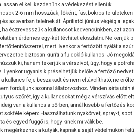
n lassan el kell kezdenünk a védekezést ellenük.
lancsok 2-6 mm hosszúak, főként, fás, bokros területeken 
 és az avarban telelnek át. Áprilistól június végéig a lega
 ha észrevesszük a kullancsot kedvencünkben, azt azonn
olatban érdemes egy-két tévhitet eloszlatni. Ne kenjük be 
rtőtlenítőszerrel, mert ilyenkor a fertőzött nyálát a sz
ervezetbe biztosan kiüríti a fuldokló kullancs. Jó megold
úzzuk ki, hanem tekerjük a vérszívót, úgy, hogy a potro
 Ilyenkor ugyanis kipréselhetjük belőle a fertőző nedvet
 a kullancs feje beszakadt és nem eltávolítható, ne erőlt
anem forduljunk azonnal állatorvoshoz. Minden séta után
utyus szőrét, így a kullancsokat még a vérszívás előtt elt
ideig van a kullancs a bőrben, annál kisebb a fertőzés ko
t sokféle képen: Használhatunk nyakörvet, spray-t, spot 
ajta és egyed függő is, hogy kinek mi válik be.
 megérkeznek a kutyák, kapnak a saját védelmükön felü