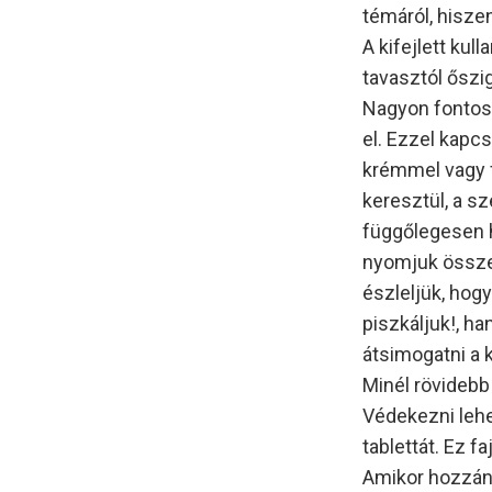
témáról, hisze
A kifejlett kul
tavasztól őszig
Nagyon fontos,
el. Ezzel kapcs
krémmel vagy fe
keresztül, a sz
függőlegesen h
nyomjuk össze.
észleljük, hogy
piszkáljuk!, h
átsimogatni a k
Minél rövidebb 
Védekezni lehe
tablettát. Ez f
Amikor hozzánk