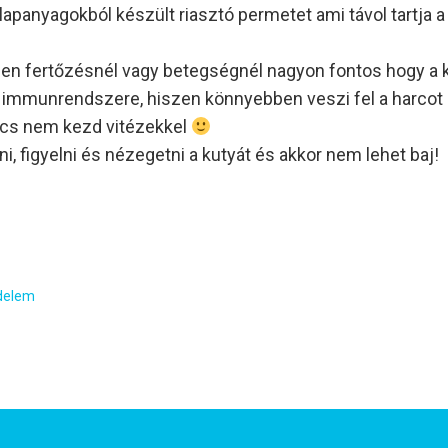
apanyagokból készült riasztó permetet ami távol tartja a
nden fertőzésnél vagy betegségnél nagyon fontos hogy a
 immunrendszere, hiszen könnyebben veszi fel a harcot 
ncs nem kezd vitézekkel
, figyelni és nézegetni a kutyát és akkor nem lehet baj!
delem