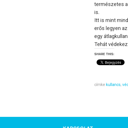
természetes al
is.
Itt is mint mi
erős legyen az
egy átlagkulla
Tehát védekezni
SHARE THIS:
címke
kullancs
,
vé