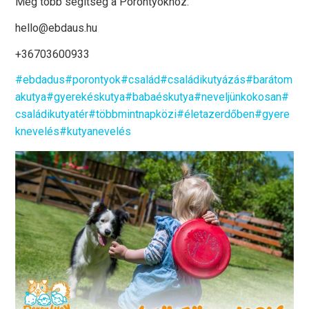
Még több segítség a Porontyokhoz:
hello@ebdaus.hu
+36703600933
#ebdadus
#porontyok
#család
#családikutyázás
#barátom
akutya
#gyerekéskutya
#babaéskutya
#neveljünkokosan
#
családikutyatér
#többmintnapközi
#életazerdőben
#gyere
knevelés
#kutyanevelés