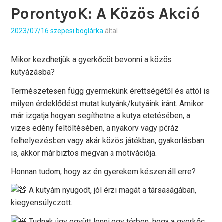
PorontyoK: A Közös Akció
2023/07/16
szepesi boglárka
által
Mikor kezdhetjük a gyerkőcöt bevonni a közös
kutyázásba?
Természetesen függ gyermekünk érettségétől és attól is
milyen érdeklődést mutat kutyánk/kutyáink iránt. Amikor
már izgatja hogyan segíthetne a kutya etetésében, a
vizes edény feltöltésében, a nyakörv vagy póráz
felhelyezésben vagy akár közös játékban, gyakorlásban
is, akkor már biztos megvan a motivációja.
Honnan tudom, hogy az én gyerekem készen áll erre?
A kutyám nyugodt, jól érzi magát a társaságában,
kiegyensúlyozott.
Tudnak úgy együtt lenni egy térben, hogy a gyerkőc