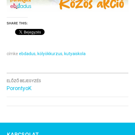
SHARE THIS:
címke
ebdadus
,
kölyökkurzus
,
kutyaiskola
ELŐZŐ BEJEGYZÉS
BEJEGYZÉS
PorontyoK
NAVIGÁCIÓ
KAPCSOLAT